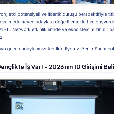
n, etki potansiyeli ve liderlik duruşu perspektifiyle titizl
devam edemeyen adaylara değerli emekleri ve başvurula
zı FIL Network etkinliklerinde ve ekosistemimizin bir p
z.
aya geçen adaylarımızı tebrik ediyoruz. Yeni dönem ço
çlikte İş Var! - 2026 nın 10 Girişimi Beli