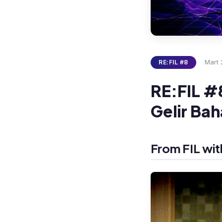
Mart
RE:FIL #8
RE:FIL #
Gelir Bah
From FIL wit