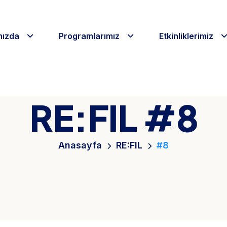
mızda
Programlarımız
Etkinliklerimiz
RE:FIL #8
Anasayfa
RE:FIL
#8