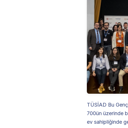
TÜSİAD Bu Gençli
700ün üzerinde ba
ev sahipliğinde g