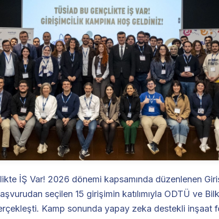
kte İŞ Var! 2026 dönemi kapsamında düzenlenen Giriş
şvurudan seçilen 15 girişimin katılımıyla ODTÜ ve Bilk
erçekleşti. Kamp sonunda yapay zeka destekli inşaat f