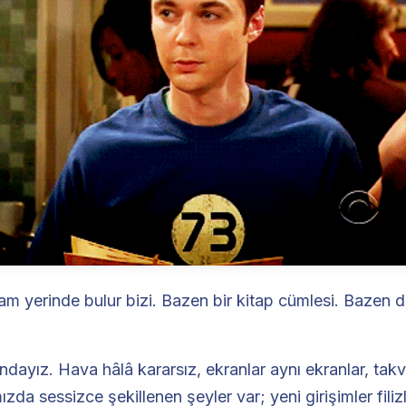
m yerinde bulur bizi. Bazen bir kitap cümlesi. Bazen de 
ndayız. Hava hâlâ kararsız, ekranlar aynı ekranlar, takv
zda sessizce şekillenen şeyler var; yeni girişimler filiz