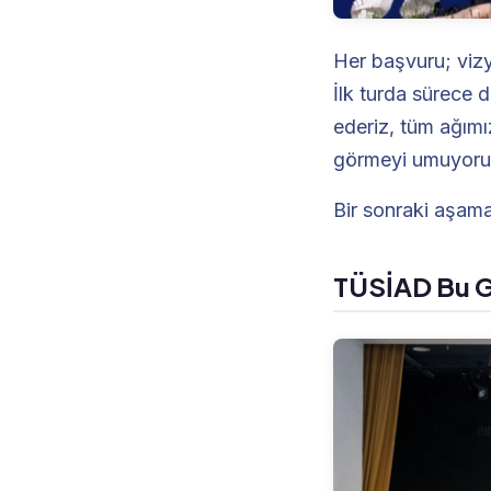
Her başvuru; vizyo
İlk turda sürece 
ederiz, tüm ağımı
görmeyi umuyoru
Bir sonraki aşam
TÜSİAD Bu Gen